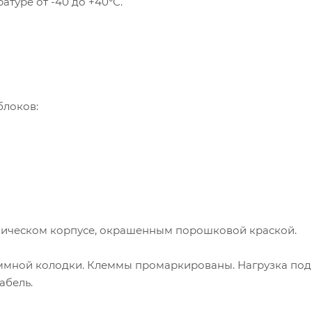
туре от -40 до +40°С.
блоков:
лическом корпусе, окрашенным порошковой краской.
еммной колодки. Клеммы промаркированы. Нагрузка по
абель.