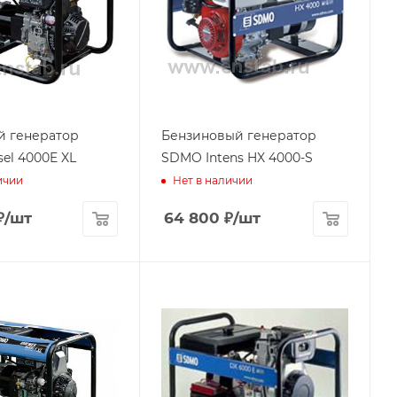
й генератор
Бензиновый генератор
el 4000E XL
SDMO Intens HX 4000-S
ичии
Нет в наличии
₽
/шт
64 800
₽
/шт