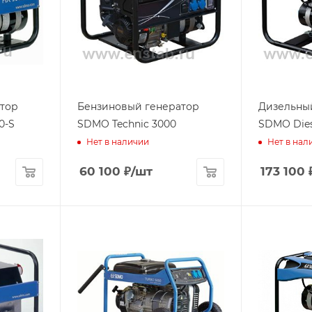
тор
Бензиновый генератор
Дизельны
0-S
SDMO Technic 3000
SDMO Dies
Нет в наличии
Нет в нал
60 100
₽
/шт
173 100