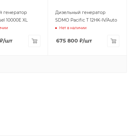
й генератор
Дизельный генератор
el 10000E XL
SDMO Pacific T 12HK-IV/Auto
ичии
Нет в наличии
₽
/шт
675 800
₽
/шт