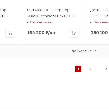
тор
Бензиновый генератор
Дизельны
00 E
SDMO Technic SH 7500TE-S
SDMO Dies
Нет в наличии
Нет в нал
164 200
₽
/шт
380 100
ПОКАЗАТЬ ЕЩЕ
1
2