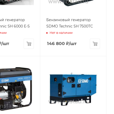
ый генератор
Бензиновый генератор
nic SH 6000 E-S
SDMO Technic SH 7500TC
ичии
Нет в наличии
₽
/шт
146 800
₽
/шт