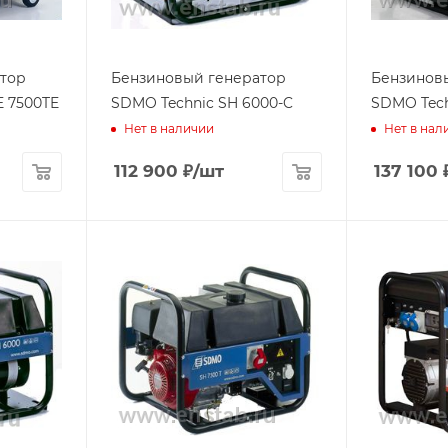
тор
Бензиновый генератор
Бензинов
E 7500TE
SDMO Technic SH 6000-C
SDMO Tech
Нет в наличии
Нет в нал
112 900
₽
/шт
137 100