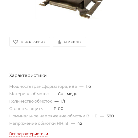
В ИЗБРАННОЕ
СРАВНИТЬ
Характеристики
Мощность трансформатора, кВа
—
1,6
Материал обмоток
—
Cu - медь
Количество обмоток
—
1/1
Степень защиты
—
IP-00
Номинальное напряжение обмотки ВН, В
—
380
Напряжение обмотки НН, В
—
42
Все характеристики