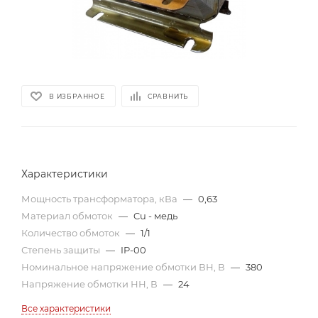
В ИЗБРАННОЕ
СРАВНИТЬ
Характеристики
Мощность трансформатора, кВа
—
0,63
Материал обмоток
—
Cu - медь
Количество обмоток
—
1/1
Степень защиты
—
IP-00
Номинальное напряжение обмотки ВН, В
—
380
Напряжение обмотки НН, В
—
24
Все характеристики