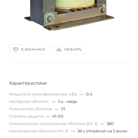
В ИЗБРАННОЕ
СРАВНИТЬ
Характеристики
Мощность трансформатора, кВа
—
0,4
Материал обмоток
—
Cu - медь
Количество обмоток
—
1/1
Степень защиты
—
IP-00
Номинальное напряжение обмотки ВН, В
—
380
Напряжение обмотки НН, В
—
36 с отпайкой на 5 вольт