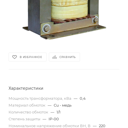
В ИЗБРАННОЕ
СРАВНИТЬ
Характеристики
Мощность трансформатора, кВа
—
0,4
Материал обмоток
—
Cu - медь
Количество обмоток
—
1/1
Степень защиты
—
IP-00
Номинальное напряжение обмотки ВН, В
—
220