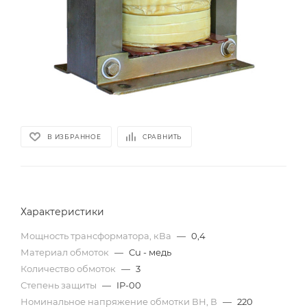
В ИЗБРАННОЕ
СРАВНИТЬ
Характеристики
Мощность трансформатора, кВа
—
0,4
Материал обмоток
—
Cu - медь
Количество обмоток
—
3
Степень защиты
—
IP-00
Номинальное напряжение обмотки ВН, В
—
220