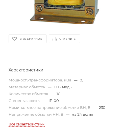
В ИЗБРАННОЕ
СРАВНИТЬ
Характеристики
Мощность трансформатора, кВа
—
0,1
Материал обмоток
—
Cu - медь
Количество обмоток
—
1/1
Степень защиты
—
IP-00
Номинальное напряжение обмотки ВН, В
—
230
Напряжение обмотки НН, В
—
на 24 вольт
Все характеристики