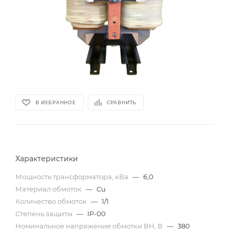
В ИЗБРАННОЕ
СРАВНИТЬ
Характеристики
Мощность трансформатора, кВа
—
6,0
Материал обмоток
—
Cu
Количество обмоток
—
1/1
Степень защиты
—
IP-00
Номинальное напряжение обмотки ВН, В
—
380