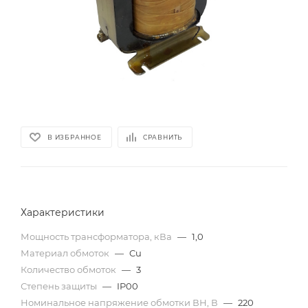
В ИЗБРАННОЕ
СРАВНИТЬ
Характеристики
Мощность трансформатора, кВа
—
1,0
Материал обмоток
—
Cu
Количество обмоток
—
3
Степень защиты
—
IP00
Номинальное напряжение обмотки ВН, В
—
220