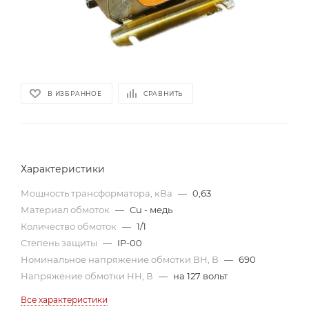
В ИЗБРАННОЕ
СРАВНИТЬ
Характеристики
Мощность трансформатора, кВа
—
0,63
Материал обмоток
—
Cu - медь
Количество обмоток
—
1/1
Степень защиты
—
IP-00
Номинальное напряжение обмотки ВН, В
—
690
Напряжение обмотки НН, В
—
на 127 вольт
Все характеристики