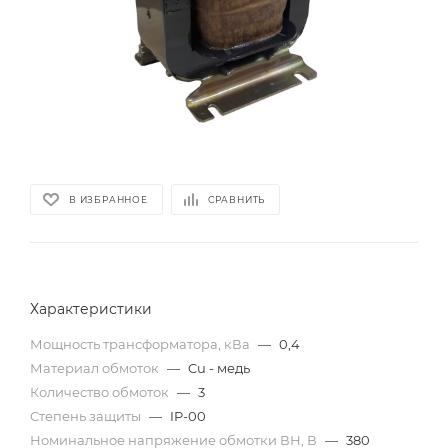
В ИЗБРАННОЕ
СРАВНИТЬ
Характеристики
Мощность трансформатора, кВа
—
0,4
Материал обмоток
—
Cu - медь
Количество обмоток
—
3
Степень защиты
—
IP-00
Номинальное напряжение обмотки ВН, В
—
380