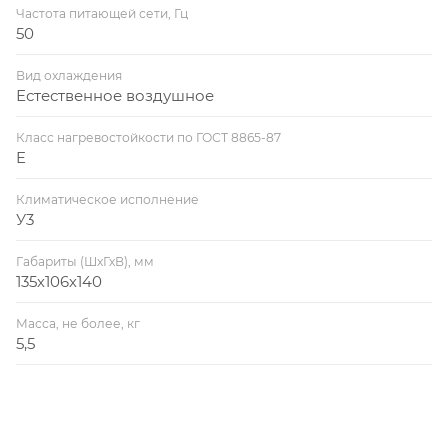
Частота питающей сети, Гц
50
Вид охлаждения
Естественное воздушное
Класс нагревостойкости по ГОСТ 8865-87
E
Климатическое исполнение
У3
Габариты (ШхГхВ), мм
135х106х140
Масса, не более, кг
5,5