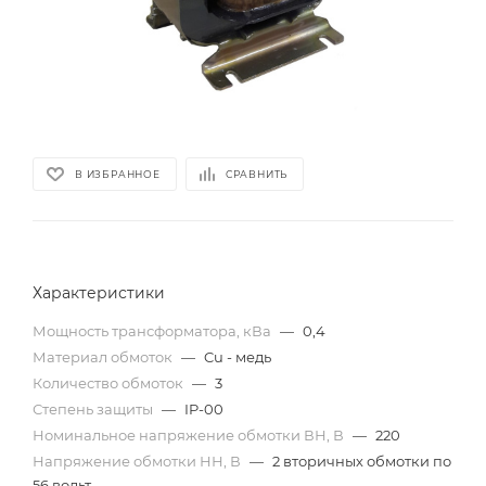
В ИЗБРАННОЕ
СРАВНИТЬ
Характеристики
Мощность трансформатора, кВа
—
0,4
Материал обмоток
—
Cu - медь
Количество обмоток
—
3
Степень защиты
—
IP-00
Номинальное напряжение обмотки ВН, В
—
220
Напряжение обмотки НН, В
—
2 вторичных обмотки по
56 вольт.