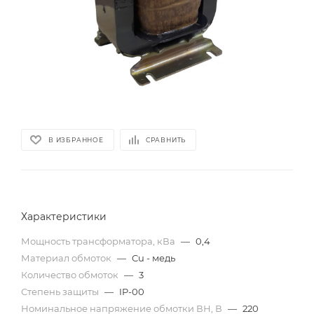
В ИЗБРАННОЕ
СРАВНИТЬ
Характеристики
Мощность трансформатора, кВа
—
0,4
Материал обмоток
—
Cu - медь
Количество обмоток
—
3
Степень защиты
—
IP-00
Номинальное напряжение обмотки ВН, В
—
220