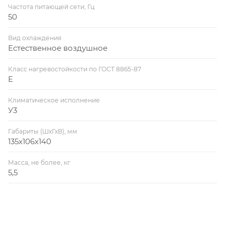
Частота питающей сети, Гц
50
Вид охлаждения
Естественное воздушное
Класс нагревостойкости по ГОСТ 8865-87
E
Климатическое исполнение
У3
Габариты (ШхГхВ), мм
135х106х140
Масса, не более, кг
5,5