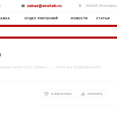
3
zakaz@enstab.ru
143405, Московска
ТАВКА
ОТДЕЛ ПРЕТЕНЗИЙ
НОВОСТИ
СТАТЬИ
0
—
аторы ОСМ1, ОСМ, ОСМР
ОСМ1-0,4 У3 220/36-60/110
В ИЗБРАННОЕ
СРАВНИТЬ