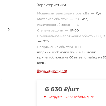
Характеристики
Мощность трансформатора, кВа
—
0,4
Материал обмоток
—
Cu - медь
Количество обмоток
—
3
Степень защиты
—
IP-00
Номинальное напряжение обмотки ВН, В
—
220
Напряжение обмотки НН, В
—
2
вторичных обмотки по 60 и 110 вольт,
причем обмотка на 60 имеет отпайку на 3
вольт.
Все характеристики
6 630
₽
/шт
Отгрузка – 30-35 рабочих дней