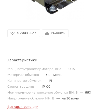
В ИЗБРАННОЕ
СРАВНИТЬ
Характеристики
Мощность трансформатора, кВа
—
0,16
Материал обмоток
—
Cu - медь
Количество обмоток
—
1/1
Степень защиты
—
IP-00
Номинальное напряжение обмотки ВН, В
—
660
Напряжение обмотки НН, В
—
на 36 вольт
Все характеристики