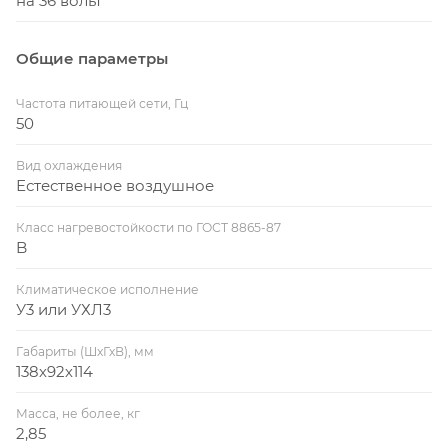
на 36 вольт
Общие параметры
Частота питающей сети, Гц
50
Вид охлаждения
Естественное воздушное
Класс нагревостойкости по ГОСТ 8865-87
B
Климатическое исполнение
У3 или УХЛ3
Габариты (ШхГхВ), мм
138х92х114
Масса, не более, кг
2,85