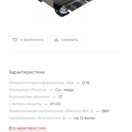
В ИЗБРАННОЕ
СРАВНИТЬ
Характеристики
Мощность трансформатора, кВа
—
0,16
Материал обмоток
—
Cu - медь
Количество обмоток
—
1/1
Степень защиты
—
IP-00
Номинальное напряжение обмотки ВН, В
—
660
Напряжение обмотки НН, В
—
на 12 вольт
Все характеристики