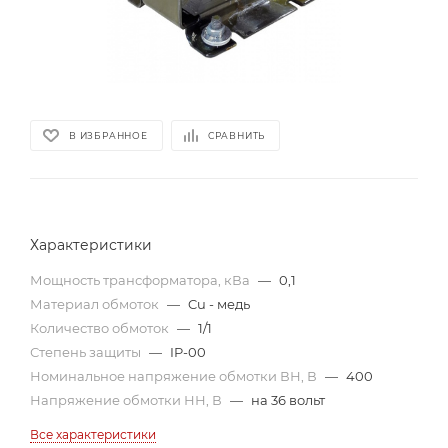
В ИЗБРАННОЕ
СРАВНИТЬ
Характеристики
Мощность трансформатора, кВа
—
0,1
Материал обмоток
—
Cu - медь
Количество обмоток
—
1/1
Степень защиты
—
IP-00
Номинальное напряжение обмотки ВН, В
—
400
Напряжение обмотки НН, В
—
на 36 вольт
Все характеристики