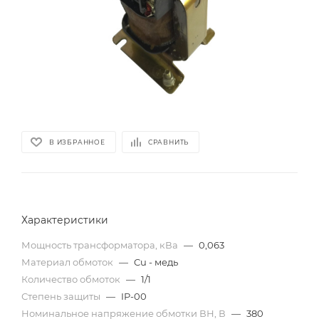
В ИЗБРАННОЕ
СРАВНИТЬ
Характеристики
Мощность трансформатора, кВа
—
0,063
Материал обмоток
—
Cu - медь
Количество обмоток
—
1/1
Степень защиты
—
IP-00
Номинальное напряжение обмотки ВН, В
—
380