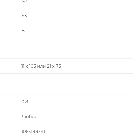
50
У3
B
11 х 103 или 21 х 75
0,8
Любое
106х188х41