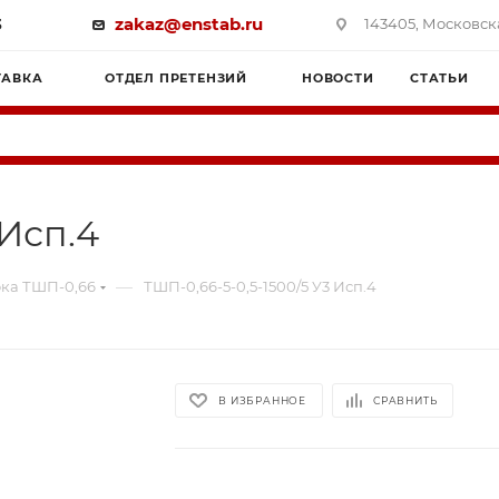
3
zakaz@enstab.ru
143405, Московска
ТАВКА
ОТДЕЛ ПРЕТЕНЗИЙ
НОВОСТИ
СТАТЬИ
 Исп.4
—
ка ТШП-0,66
ТШП-0,66-5-0,5-1500/5 У3 Исп.4
В ИЗБРАННОЕ
СРАВНИТЬ