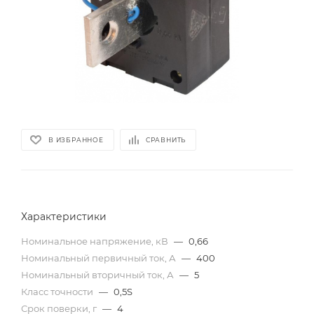
В ИЗБРАННОЕ
СРАВНИТЬ
Характеристики
Номинальное напряжение, кВ
—
0,66
Номинальный первичный ток, А
—
400
Номинальный вторичный ток, А
—
5
Класс точности
—
0,5S
Срок поверки, г
—
4