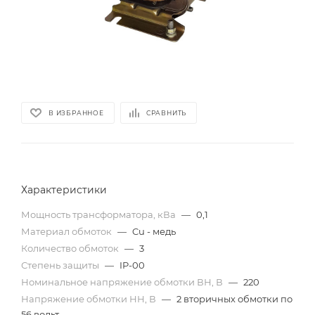
В ИЗБРАННОЕ
СРАВНИТЬ
Характеристики
Мощность трансформатора, кВа
—
0,1
Материал обмоток
—
Cu - медь
Количество обмоток
—
3
Степень защиты
—
IP-00
Номинальное напряжение обмотки ВН, В
—
220
Напряжение обмотки НН, В
—
2 вторичных обмотки по
56 вольт.