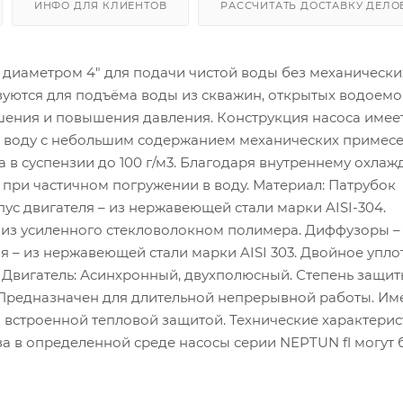
ИНФО ДЛЯ КЛИЕНТОВ
РАССЧИТАТЬ ДОСТАВКУ ДЕЛ
диаметром 4" для подачи чистой воды без механически
уются для подъёма воды из скважин, открытых водоемо
шения и повышения давления. Конструкция насоса имее
ь воду с небольшим содержанием механических примесе
 в суспензии до 100 г/м3. Благодаря внутреннему охла
и при частичном погружении в воду. Материал: Патрубок
ус двигателя – из нержавеющей стали марки AISI-304.
 из усиленного стекловолокном полимера. Диффузоры –
я – из нержавеющей стали марки AISI 303. Двойное упл
 Двигатель: Асинхронный, двухполюсный. Степень защит
F. Предназначен для длительной непрерывной работы. Им
встроенной тепловой защитой. Технические характерис
а в определенной среде насосы серии NEPTUN fl могут 