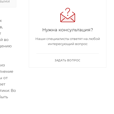
ОВЫМИ
х
в,
Нужна консультация?
т
Наши специалисты ответят на любой
й во
интересующий вопрос
ждению
ЗАДАТЬ ВОПРОС
 из
отнение
ы от
еет
тики: Во
быть