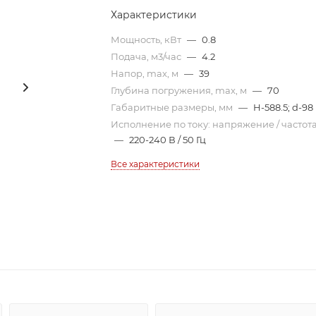
Характеристики
Мощность, кВт
—
0.8
Подача, м3/час
—
4.2
Напор, max, м
—
39
Глубина погружения, max, м
—
70
Габаритные размеры, мм
—
H-588.5; d-98
Исполнение по току: напряжение / частот
—
220-240 В / 50 Гц
Все характеристики