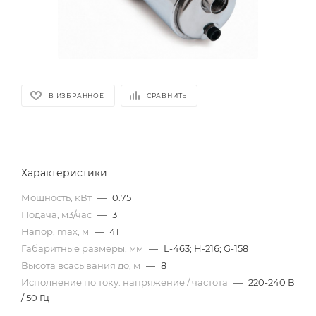
В ИЗБРАННОЕ
СРАВНИТЬ
Характеристики
Мощность, кВт
—
0.75
Подача, м3/час
—
3
Напор, max, м
—
41
Габаритные размеры, мм
—
L-463; H-216; G-158
Высота всасывания до, м
—
8
Исполнение по току: напряжение / частота
—
220-240 В
/ 50 Гц