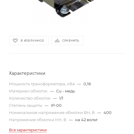
В ИЗБРАННОЕ
СРАВНИТЬ
Характеристики
Мощность трансформатора, кВа
—
0,16
Материал обмоток
—
Cu - медь
Количество обмоток
—
1/1
Степень защиты
—
IP-00
Номинальное напряжение обмотки ВН, В
—
400
Напряжение обмотки НН, В
—
на 42 вольт
Все характеристики