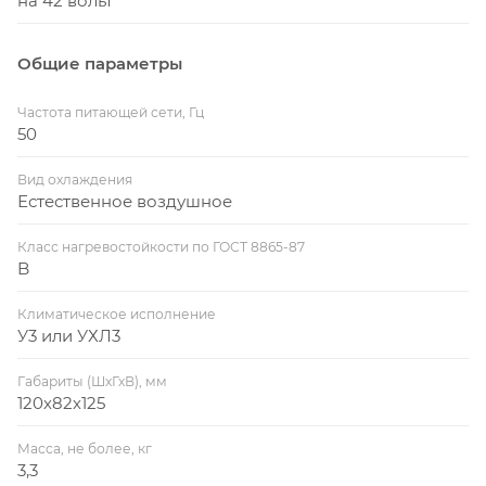
на 42 вольт
Общие параметры
Частота питающей сети, Гц
50
Вид охлаждения
Естественное воздушное
Класс нагревостойкости по ГОСТ 8865-87
B
Климатическое исполнение
У3 или УХЛ3
Габариты (ШхГхВ), мм
120х82х125
Масса, не более, кг
3,3