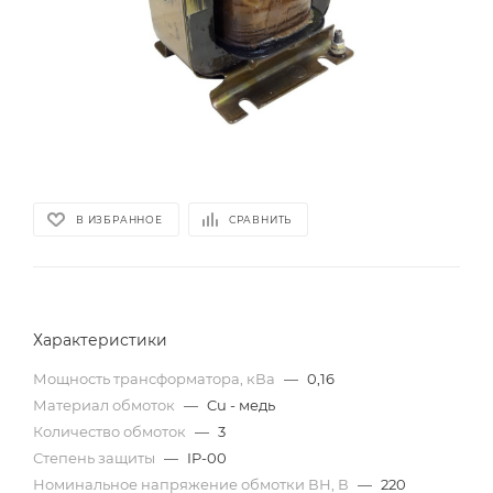
В ИЗБРАННОЕ
СРАВНИТЬ
Характеристики
Мощность трансформатора, кВа
—
0,16
Материал обмоток
—
Cu - медь
Количество обмоток
—
3
Степень защиты
—
IP-00
Номинальное напряжение обмотки ВН, В
—
220